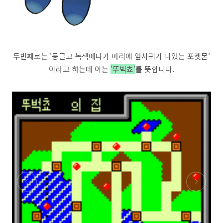
두번째로는 '둥글고 녹색에다가 머리에 잎사귀가 나있는 포켓몬'
이라고 하는데 이는
'뚜벅쵸'
를 뜻합니다.