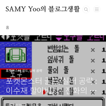
본문 바로가기
SAMY Yoo의 블로그생활
홈
포켓몬스터 골드,실버 공략
포켓몬스터 골드/실버 공략 :
이수재 할아버지 - 진화의 돌
공략
by SAMY Yoo
2024. 2. 1.