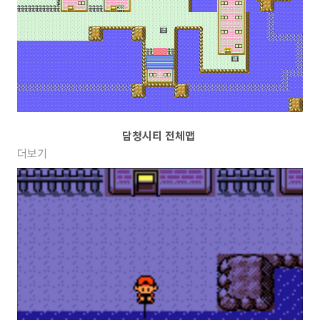
담청시티 전체맵
더보기