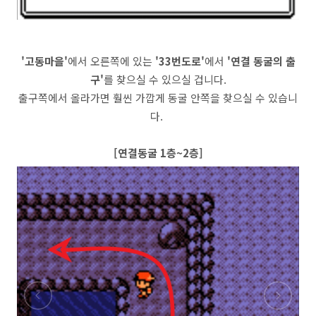
'고동마을'
에서 오른쪽에 있는
'33번도로'
에서
'연결 동굴의 출
구'
를 찾으실 수 있으실 겁니다.
출구쪽에서 올라가면 훨씬 가깝게 동굴 안쪽을 찾으실 수 있습니
다.
[연결동굴 1층~2층]