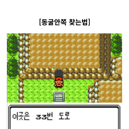
[동굴안쪽 찾는법]