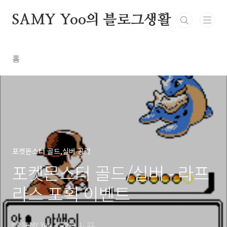
본문 바로가기
SAMY Yoo의 블로그생활
홈
포켓몬스터 골드,실버 공략
포켓몬스터 골드/실버 - 라프
라스 포획 이벤트
by SAMY Yoo
2024. 1. 22.